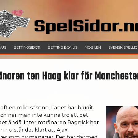
NUS
BETTINGSIDOR
BETTING BONUS
MOBILEN
SVENSK SPELLI
änaren ten Haag klar för Mancheste
ft en rolig säsong. Laget har bjudit
 och när man inte kunna tro att det
t det ändå. Interimtränaren Ragnick har
n nu står det klart att Ajax
över som ny manager. Det har därmed