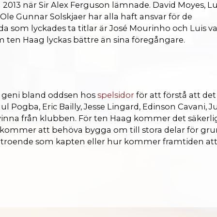
n 2013 när Sir Alex Ferguson lämnade. David Moyes, Lu
le Gunnar Solskjaer har alla haft ansvar för de
 som lyckades ta titlar är José Mourinho och Luis v
om ten Haag lyckas bättre än sina föregångare.
t geni bland oddsen hos
spelsidor
för att förstå att det
 Pogba, Eric Bailly, Jesse Lingard, Edinson Cavani, J
svinna från klubben. För ten Haag kommer det säkerl
 kommer att behöva bygga om till stora delar för gr
örtroende som kapten eller hur kommer framtiden att