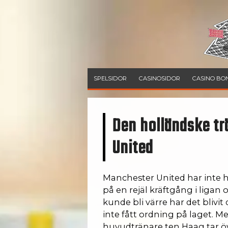
SPELSIDOR
CASINOSIDOR
CASINO BO
Den holländske tr
United
Manchester United har inte ha
på en rejäl kräftgång i ligan
kunde bli värre har det blivi
inte fått ordning på laget. Me
huvudtränare ten Haag tar 