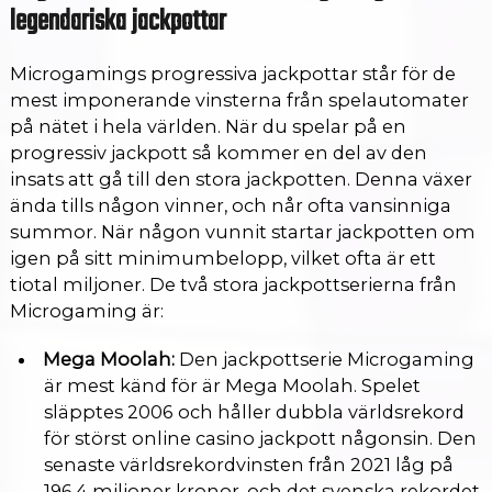
legendariska jackpottar
Microgamings progressiva jackpottar står för de
mest imponerande vinsterna från spelautomater
på nätet i hela världen. När du spelar på en
progressiv jackpott så kommer en del av den
insats att gå till den stora jackpotten. Denna växer
ända tills någon vinner, och når ofta vansinniga
summor. När någon vunnit startar jackpotten om
igen på sitt minimumbelopp, vilket ofta är ett
tiotal miljoner. De två stora jackpottserierna från
Microgaming är:
Mega Moolah:
Den jackpottserie Microgaming
är mest känd för är Mega Moolah. Spelet
släpptes 2006 och håller dubbla världsrekord
för störst online casino jackpott någonsin. Den
senaste världsrekordvinsten från 2021 låg på
196,4 miljoner kronor, och det svenska rekordet