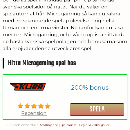
svenska spelsidor på nätet. När du väljer en
spelautomat från Microgaming så kan du räkna
med en spännande spelupplevelse, originella
teman och enorma vinster. Nedanför kan du läsa
mer om Microgaming, och i vår topplista hittar du
de bästa svenska spelbolagen och bonusarna som
alla erbjuder denna utvecklares spel.
Hitta Microgaming spel hos
200% bonus
SPELA
Recension
18 + | Spela ansvarsfullt |
Stödlinjen.se
|
Spelpaus.se
|
Regler & villkor gäller