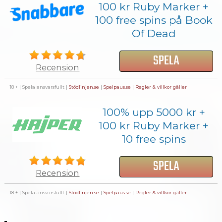
100 kr Ruby Marker +
100 free spins på Book
Of Dead
SPELA
Recension
18 + | Spela ansvarsfullt |
Stödlinjen.se
|
Spelpaus.se
|
Regler & villkor gäller
100% upp 5000 kr +
100 kr Ruby Marker +
10 free spins
SPELA
Recension
18 + | Spela ansvarsfullt |
Stödlinjen.se
|
Spelpaus.se
|
Regler & villkor gäller