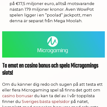
på €17,5 miljoner euro, alltså motsvarande
nästan 179 miljoner kronor. Även WowPot
spelen ligger i en ”poolad” jackpott, men
denna är separat från Mega Moolah.
Ta emot en casino bonus och spela Microgamings
slots!
Om du känner dig redo och sugen på att testa ett
eller flera Microgaming spel så finns det gott om
casino bonusar
du kan ta del av. I vår topplista
finner du
Sveriges bästa spelsidor
på nätet,